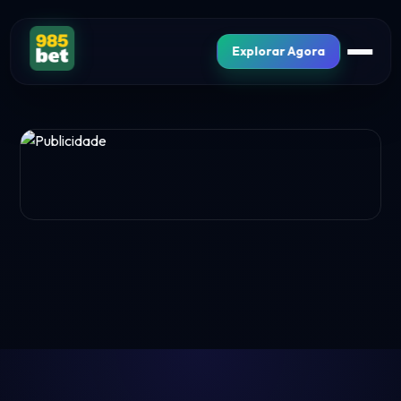
Explorar Agora