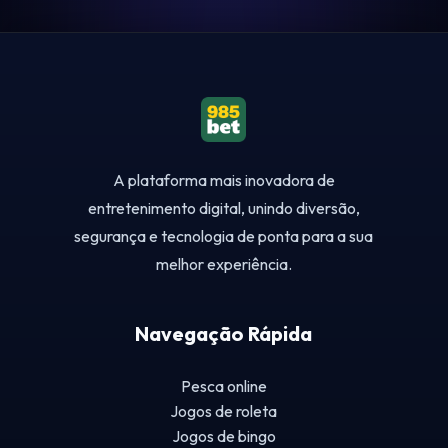
A plataforma mais inovadora de
entretenimento digital, unindo diversão,
segurança e tecnologia de ponta para a sua
melhor experiência.
Navegação Rápida
Pesca online
Jogos de roleta
Jogos de bingo