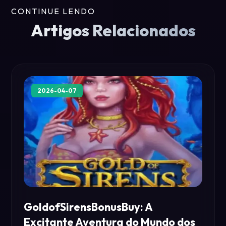
CONTINUE LENDO
Artigos Relacionados
2026-04-07
GoldofSirensBonusBuy: A
Excitante Aventura do Mundo dos