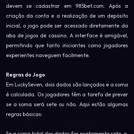
devem se cadastrar em 985bet.com. Após a
criação da conta e a realização de um depósito
inicial, o jogo pode ser acessado diretamente da
aba de jogos de cassino. A interface é amigável,
permitindo que tanto iniciantes como jogadores
experientes naveguem facilmente.
Regras do Jogo
Em LuckySeven, dois dados são lançados e a soma
é calculada. Os jogadores têm a tarefa de prever
se a soma será sete ou não. Aqui estão algumas
regras básicas:
Se a soma total dos dados for exatamente sete, a