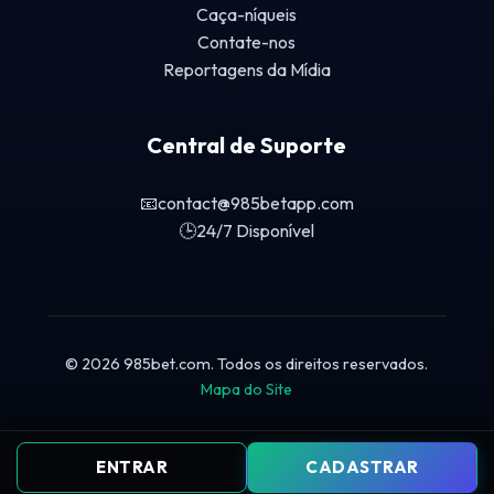
Caça-níqueis
Contate-nos
Reportagens da Mídia
Central de Suporte
📧
contact@985betapp.com
🕒
24/7 Disponível
© 2026 985bet.com. Todos os direitos reservados.
Mapa do Site
ENTRAR
CADASTRAR