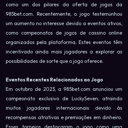
como um dos pilares da oferta de jogos da
985bet.com. Recentemente, o jogo testemunhou
um aumento no interesse devido a eventos ativos,
como campeonatos de jogos de cassino online
organizados pela plataforma. Estes eventos têm
incentivado ainda mais jogadores a explorar as
possibilidades de sorte que o jogo oferece.
Eventos Recentes Relacionados ao Jogo
Em outubro de 2023, a 985bet.com anunciou um
campeonato exclusivo de LuckySeven, atraindo
muitos jogadores internacionais devido às
recompensas atrativas e premiações em dinheiro.
Esses torneios destacaram o jogo como uma