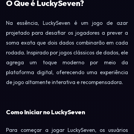
O Que é LuckySeven?
Na essência, LuckySeven é um jogo de azar
projetado para desafiar os jogadores a prever a
soma exata que dois dados combinarão em cada
rodada. Inspirado por jogos clássicos de dados, ele
agrega um toque moderno por meio da
plataforma digital, oferecendo uma experiência
de jogo altamente interativa e recompensadora.
Como Iniciar no LuckySeven
Para começar a jogar LuckySeven, os usuários