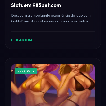
Slots em 985bet.com
Descubra a empolgante experiência de jogo com
GoldofSirensBonusBuy, um slot de cassino online
exclusivo no 985bet.com. Aprenda suas regras e
explore suas intrigantes funcionalidades.
LER AGORA
2026-05-17