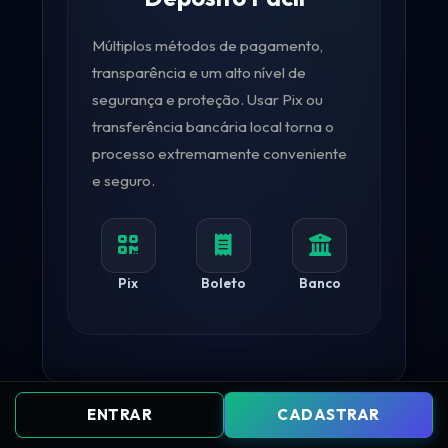
Múltiplos métodos de pagamento,
transparência e um alto nível de
segurança e proteção. Usar Pix ou
transferência bancária local torna o
processo extremamente conveniente
e seguro.
Pix
Boleto
Banco
ENTRAR
CADASTRAR