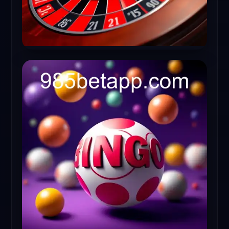
Jogos de roleta
Descubra tudo sobre os jogos de roleta, suas
variações e como a plataforma 985bet.com se
posiciona como uma opção empolgante para
Jogar Agora
os entusiastas de cassinos.