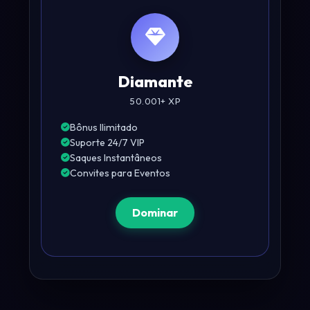
Diamante
50.001+ XP
Bônus Ilimitado
Suporte 24/7 VIP
Saques Instantâneos
Convites para Eventos
Dominar