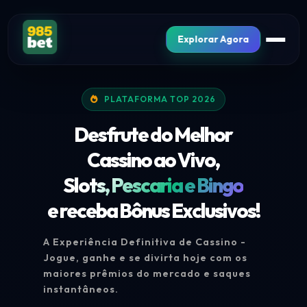
Explorar Agora
PLATAFORMA TOP 2026
Desfrute do Melhor
Cassino ao Vivo,
Slots, Pescaria e Bingo
e receba Bônus Exclusivos!
A Experiência Definitiva de Cassino -
Jogue, ganhe e se divirta hoje com os
maiores prêmios do mercado e saques
instantâneos.