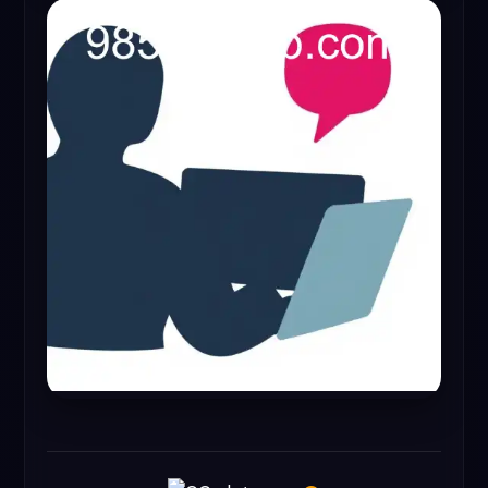
Caça-níqueis
Descubra o universo dos caça-níqueis online,
seu funcionamento, estratégia e a importância
de plataformas como a 985bet.com.
Jogar Agora
Contate-nos