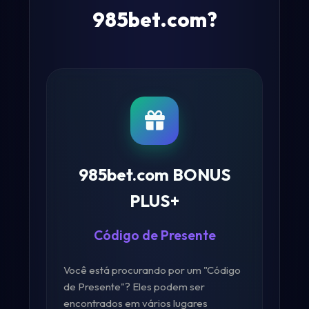
985bet.com?
985bet.com BONUS
PLUS+
Código de Presente
Você está procurando por um "Código
de Presente"? Eles podem ser
encontrados em vários lugares