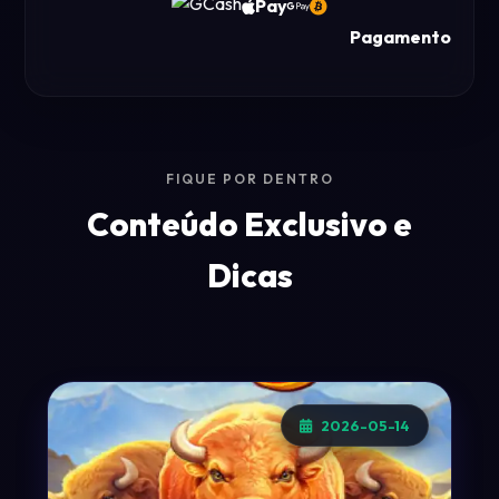
Descubra como contatar a 985bet.com de
Pay
maneira eficaz e todas as opções de suporte ao
Pagamento
cliente disponíveis para uma experiência de
Jogar Agora
apostas sem problemas.
FIQUE POR DENTRO
Conteúdo Exclusivo e
Dicas
2026-05-14