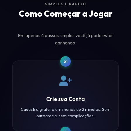
SIMPLES E RÁPIDO
Como Começar a Jogar
Em apenas 4 passos simples você já pode estar
ganhando.
01
Crie sua Conta
Cadastro gratuito em menos de 2 minutos. Sem
burocracia, sem complicações.