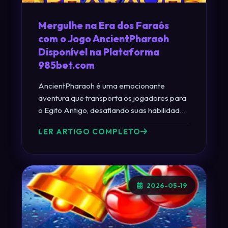
Mergulhe na Era dos Faraós
com o Jogo AncientPharaoh
Disponível na Plataforma
985bet.com
AncientPharaoh é uma emocionante
aventura que transporta os jogadores para
o Egito Antigo, desafiando suas habilidades
estratégicas e conhecimento histórico.
LER ARTIGO COMPLETO
2026-05-19