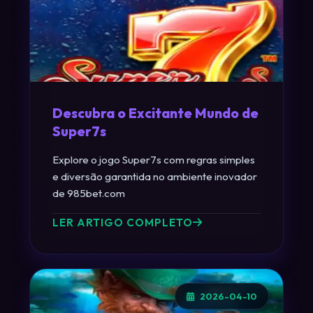
Descubra o Excitante Mundo de
Super7s
Explore o jogo Super7s com regras simples
e diversão garantida no ambiente inovador
de 985bet.com
LER ARTIGO COMPLETO
2026-04-10