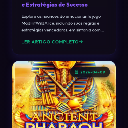
e Estratégias de Sucesso
Explore as nuances do emocionante jogo
MadHitWildAlice, incluindo suas regras e
estratégias vencedoras, em sintonia com
eventos do cenário atual.
LER ARTIGO COMPLETO
2026-04-09