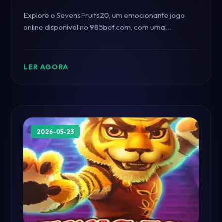
Explore o SevensFruits20, um emocionante jogo
online disponível no 985bet.com, com uma
variedade de regras interessantes e uma
jogabilidade vibrante.
LER AGORA
2026-05-23