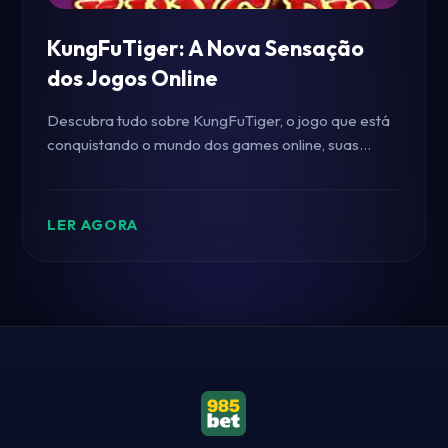
KungFuTiger: A Nova Sensação
dos Jogos Online
Descubra tudo sobre KungFuTiger, o jogo que está
conquistando o mundo dos games online, suas
regras e como participar.
LER AGORA