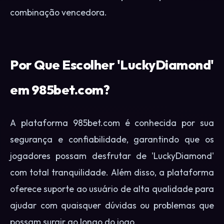
combinação vencedora.
Por Que Escolher 'LuckyDiamond'
em 985bet.com?
A plataforma 985bet.com é conhecida por sua
segurança e confiabilidade, garantindo que os
jogadores possam desfrutar de 'LuckyDiamond'
com total tranquilidade. Além disso, a plataforma
oferece suporte ao usuário de alta qualidade para
ajudar com quaisquer dúvidas ou problemas que
possam surgir ao longo do jogo.