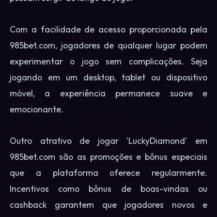
Com a facilidade de acesso proporcionada pela
985bet.com, jogadores de qualquer lugar podem
experimentar o jogo sem complicações. Seja
jogando em um desktop, tablet ou dispositivo
móvel, a experiência permanece suave e
emocionante.
Outro atrativo de jogar 'LuckyDiamond' em
985bet.com são as promoções e bônus especiais
que a plataforma oferece regularmente.
Incentivos como bônus de boas-vindas ou
cashback garantem que jogadores novos e