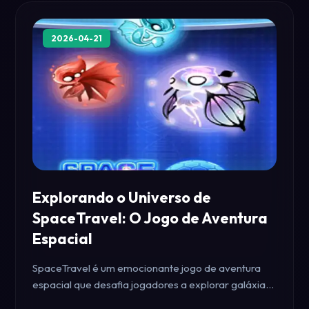
2026-04-21
Explorando o Universo de
SpaceTravel: O Jogo de Aventura
Espacial
SpaceTravel é um emocionante jogo de aventura
espacial que desafia jogadores a explorar galáxias
desconhecidas enquanto cumprem missões e