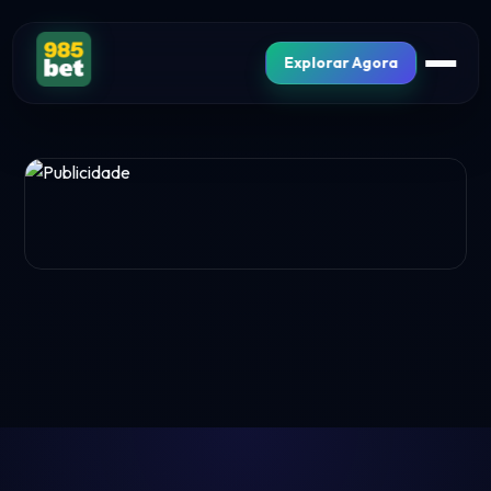
Explorar Agora