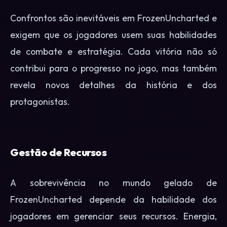
Confrontos são inevitáveis em FrozenUncharted e
exigem que os jogadores usem suas habilidades
de combate e estratégia. Cada vitória não só
contribui para o progresso no jogo, mas também
revela novos detalhes da história e dos
protagonistas.
Gestão de Recursos
A sobrevivência no mundo gelado de
FrozenUncharted depende da habilidade dos
jogadores em gerenciar seus recursos. Energia,