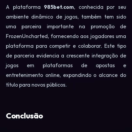
A plataforma
985bet.com
, conhecida por seu
ambiente dinâmico de jogos, também tem sido
uma parceira importante na promoção de
FrozenUncharted, fornecendo aos jogadores uma
plataforma para competir e colaborar. Este tipo
de parceria evidencia a crescente integração de
jogos em plataformas de apostas e
entretenimento online, expandindo o alcance do
título para novos públicos.
Conclusão