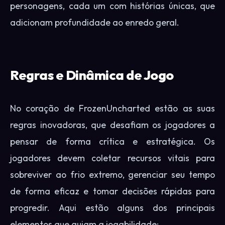
personagens, cada um com histórias únicas, que
adicionam profundidade ao enredo geral.
Regras e Dinâmica de Jogo
No coração de FrozenUncharted estão as suas
regras inovadoras, que desafiam os jogadores a
pensar de forma crítica e estratégica. Os
jogadores devem coletar recursos vitais para
sobreviver ao frio extremo, gerenciar seu tempo
de forma eficaz e tomar decisões rápidas para
progredir. Aqui estão alguns dos principais
elementos que guiam a jogabilidade: