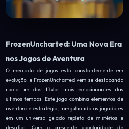
FrozenUncharted: Uma Nova Era
nos Jogos de Aventura
O mercado de jogos está constantemente em
evolução, e FrozenUncharted vem se destacando
como um dos títulos mais emocionantes dos
últimos tempos. Este jogo combina elementos de
aventura e estratégia, mergulhando os jogadores
em um universo gelado repleto de mistérios e
desafios. Com a crescente popularidade de