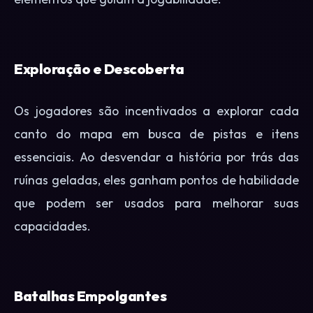
Exploração e Descoberta
Os jogadores são incentivados a explorar cada
canto do mapa em busca de pistas e itens
essenciais. Ao desvendar a história por trás das
ruínas geladas, eles ganham pontos de habilidade
que podem ser usados para melhorar suas
capacidades.
Batalhas Empolgantes