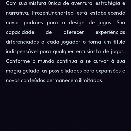
Com sua mistura única de aventura, estratégia e
narrativa, FrozenUncharted está estabelecendo
novos padrões para o design de jogos. Sua
capacidade de oferecer experiências
diferenciadas a cada jogador o torna um título
indispensável para qualquer entusiasta de jogos.
Conforme o mundo continua a se curvar à sua
magia gelada, as possibilidades para expansões e
novos conteúdos permanecem ilimitadas.