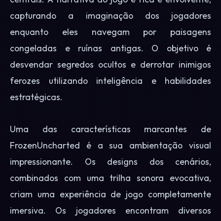
capturando a imaginação dos jogadores
enquanto eles navegam por paisagens
congeladas e ruínas antigas. O objetivo é
desvendar segredos ocultos e derrotar inimigos
ferozes utilizando inteligência e habilidades
estratégicas.
Uma das características marcantes de
FrozenUncharted é a sua ambientação visual
impressionante. Os designs dos cenários,
combinados com uma trilha sonora evocativa,
criam uma experiência de jogo completamente
imersiva. Os jogadores encontram diversos