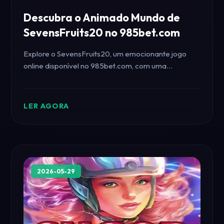
Descubra o Animado Mundo de
SevensFruits20 no 985bet.com
Explore o SevensFruits20, um emocionante jogo
online disponível no 985bet.com, com uma
variedade de regras interessantes e uma
jogabilidade vibrante.
LER AGORA
2026-05-29