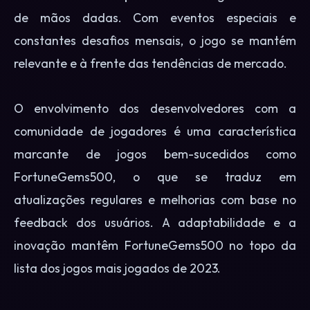
de mãos dadas. Com eventos especiais e
constantes desafios mensais, o jogo se mantém
relevante e à frente das tendências de mercado.
O envolvimento dos desenvolvedores com a
comunidade de jogadores é uma característica
marcante de jogos bem-sucedidos como
FortuneGems500, o que se traduz em
atualizações regulares e melhorias com base no
feedback dos usuários. A adaptabilidade e a
inovação mantêm FortuneGems500 no topo da
lista dos jogos mais jogados de 2023.