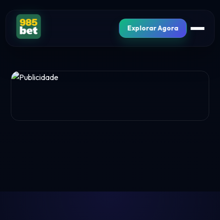
Explorar Agora